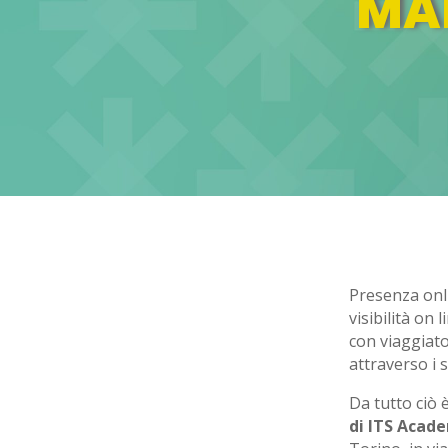
MA
Presenza onli
visibilità on
con viaggiato
attraverso i 
Da tutto ciò 
di ITS Acade