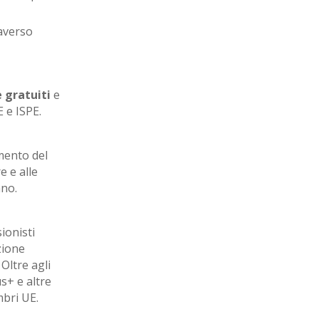
raverso
 gratuiti
e
 e ISPE.
amento del
e e alle
nno.
ionisti
zione
Oltre agli
+ e altre
embri UE.