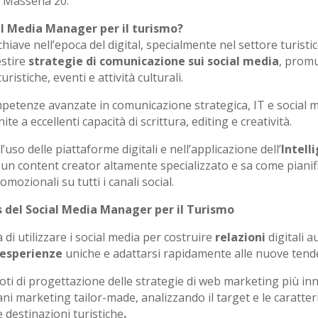
a Massena 20.
ial Media Manager per il turismo?
chiave nell’epoca del digital, specialmente nel settore turisti
estire
strategie di comunicazione sui social media
, prom
uristiche, eventi e attività culturali.
petenze avanzate in comunicazione strategica, IT e social 
te a eccellenti capacità di scrittura, editing e creatività.
’uso delle piattaforme digitali e nell’applicazione dell’
Intell
È un content creator altamente specializzato e sa come pianif
ozionali su tutti i canali social.
ls del Social Media Manager per il Turismo
à di utilizzare i social media per costruire
relazioni
digitali a
esperienze
uniche e adattarsi rapidamente alle nuove tend
oti di progettazione delle strategie di web marketing più in
ani marketing tailor-made, analizzando il target e le caratter
e destinazioni turistiche
.