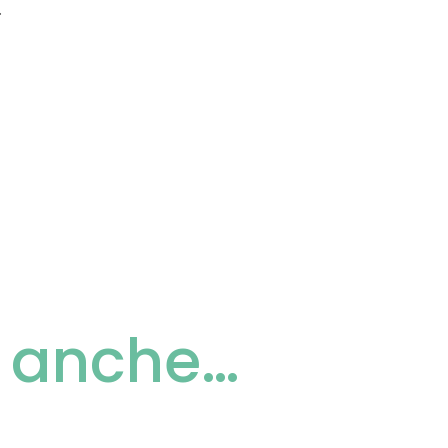
.
i anche…