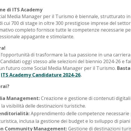
ne di ITS Academy
ocial Media Manager per il Turismo è biennale, strutturato i
i cui 700 di stage in oltre 300 prestigiose imprese del setto
mativo completo fornisce tutte le competenze necessarie per
fessionale appagante e stimolante.
ra!
’opportunità di trasformare la tua passione in una carriera 
 Candidati oggi stesso alle selezioni del biennio 2024-26 e fai
un futuro come Social Media Manager per il Turismo.
Basta 
a
ITS Academy Candidature 2024-26
.
rai?
edia Management:
Creazione e gestione di contenuti digitali
a visibilità delle destinazioni turistiche.
nditorialità:
Apprendimento delle competenze necessarie 
 turistica, inclusa la gestione dei budget e lo sviluppo di piani
ion Community Management:
Gestione di destinazioni turi