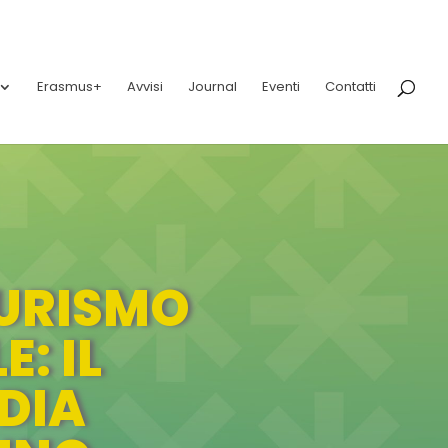
Erasmus+
Avvisi
Journal
Eventi
Contatti
TURISMO
: IL
DIA