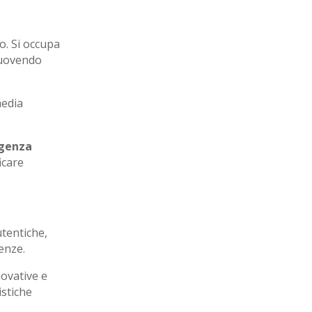
co. Si occupa
uovendo
media
igenza
icare
utentiche,
enze.
novative e
istiche