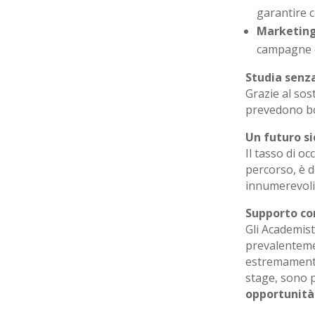
garantire c
Marketing
campagne d
Studia senz
Grazie al so
prevedono bor
Un futuro s
Il tasso di o
percorso, è 
innumerevoli 
Supporto co
Gli Academist
prevalenteme
estremamente 
stage, sono 
opportunità