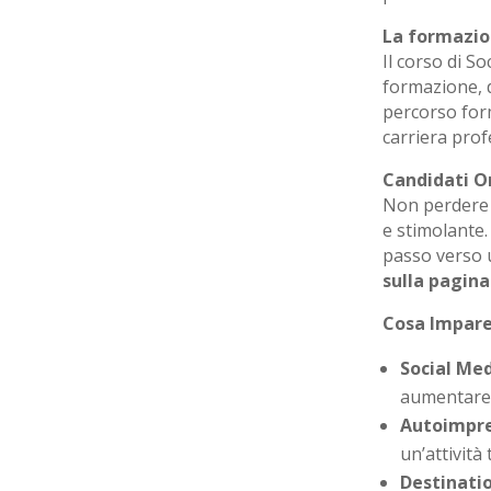
La formazio
Il corso di S
formazione, d
percorso for
carriera pro
Candidati O
Non perdere l
e stimolante.
passo verso 
sulla pagin
Cosa Impare
Social M
aumentare l
Autoimpre
un’attività
Destinat