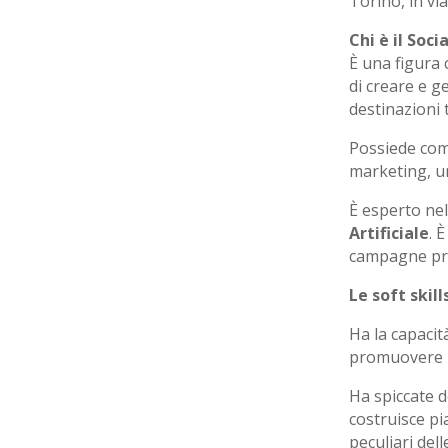
Torino, in vi
Chi è il Soc
È una figura 
di creare e g
destinazioni t
Possiede com
marketing, uni
È esperto nell
Artificiale
. 
campagne prom
Le soft skil
Ha la capacit
promuovere
Ha spiccate d
costruisce pi
peculiari dell