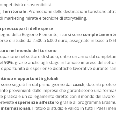
ompetitività e sostenibilità.
 Territoriale:
Promozione delle destinazioni turistiche att
i marketing mirate e tecniche di storytelling.
a preoccuparti delle spese
stegno della Regione Piemonte, i corsi sono
completamente
se di studio da 2.500 a 6.000 euro, assegnate in base a ISEE
icuro nel mondo del turismo
ccupazione nel settore di studio, entro un anno dal complet
del
90%
, grazie anche agli stage in famose imprese del settor
opportunità di esperienze didattiche lavorative durante l’a
ntinuo e opportunità globali
 sono seguiti fin dal primo giorno dai
coach
, docenti profess
nte provenienti dalle imprese che garantiscono una forma
pratica e un collegamento diretto con il mondo del lavoro. 
previste
esperienze all’estero
grazie al programma Erasmus
 internazionali
. Il titolo di studio è valido in tutti i Paesi m