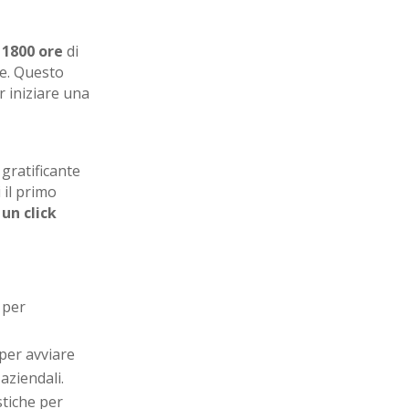
n
1800 ore
di
re. Questo
 iniziare una
gratificante
 il primo
un click
 per
per avviare
 aziendali.
stiche per