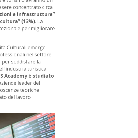
o e turismo avranno un
essere concentrato circa
zioni e infrastrutture”
cultura” (13%)
. La
cezionale per migliorare
ità Culturali emerge
ofessionali nel settore
e per soddisfare la
l’industria turistica
TS Academy è studiato
aziende leader del
noscenze teoriche
ato del lavoro