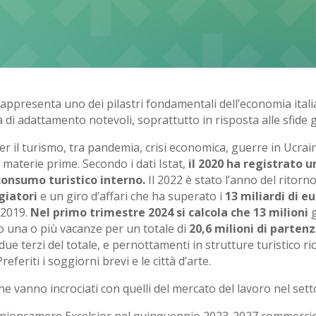
 rappresenta uno dei pilastri fondamentali dell’economia ita
 di adattamento notevoli, soprattutto in risposta alle sfide g
 per il turismo, tra pandemia, crisi economica, guerre in Ucrai
e materie prime. Secondo i dati Istat,
il 2020 ha registrato un
 consumo turistico interno.
Il 2022 è stato l’anno del ritorno
ggiatori
e un giro d’affari che ha superato i
13 miliardi di e
 2019.
Nel primo trimestre 2024 si calcola che 13 milioni
g
 una o più vacanze per un totale di
20,6 milioni di parten
 due terzi del totale, e pernottamenti in strutture turistico ri
referiti i soggiorni brevi e le città d’arte.
e vanno incrociati con quelli del mercato del lavoro nel setto