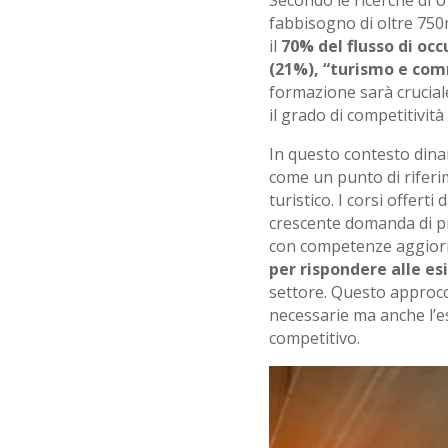
Secondo le ricerche di
fabbisogno di oltre 750m
il
70% del flusso di occ
(21%), “turismo e comm
formazione sarà crucial
il grado di competitività 
In questo contesto dina
come un punto di riferi
turistico. I corsi offert
crescente domanda di pro
con competenze aggiorn
per rispondere alle e
settore. Questo approcc
necessarie ma anche l’e
competitivo.