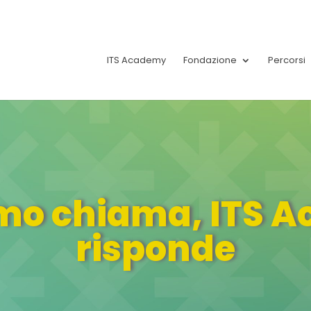
ITS Academy
Fondazione
Percorsi
28!
ismo chiama, ITS 
risponde