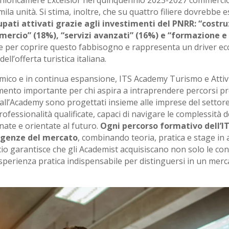
 Unioncamere Excelsior nel quinquennio 2023-2027 commerci
ila unità. Si stima, inoltre, che su quattro filiere dovrebbe 
upati attivati grazie agli investimenti del PNRR: “costru
ercio” (18%), “servizi avanzati” (16%) e “formazione e 
e per coprire questo fabbisogno e rappresenta un driver ec
dell’offerta turistica italiana.
mico e in continua espansione, ITS Academy Turismo e Attiv
mento importante per chi aspira a intraprendere percorsi pr
i dall’Academy sono progettati insieme alle imprese del settor
fessionalità qualificate, capaci di navigare le complessità del
ate e orientate al futuro.
Ogni percorso formativo dell’I
sigenze del mercato
, combinando teoria, pratica e stage in 
io garantisce che gli Academist acquisiscano non solo le co
sperienza pratica indispensabile per distinguersi in un merc