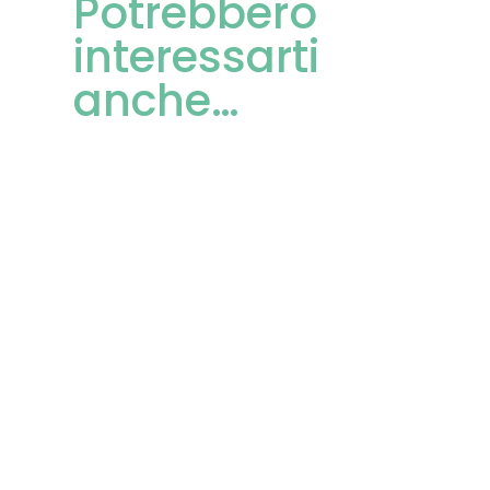
Potrebbero
interessarti
anche…
La Fondazione ITS Academy
Turismo Piemonte avvia il processo
di selezione per l’ammissione ai
corsi biennali 2026-2028: Event